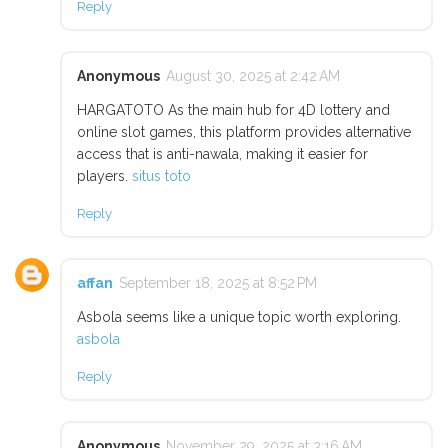
Reply
Anonymous
August 30, 2025 at 2:42 AM
HARGATOTO As the main hub for 4D lottery and
online slot games, this platform provides alternative
access that is anti-nawala, making it easier for
players.
situs toto
Reply
affan
September 18, 2025 at 8:52 PM
Asbola seems like a unique topic worth exploring.
asbola
Reply
Anonymous
November 29, 2025 at 3:16 AM