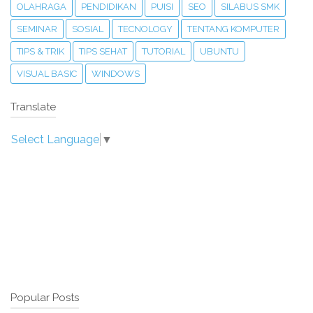
OLAHRAGA
PENDIDIKAN
PUISI
SEO
SILABUS SMK
SEMINAR
SOSIAL
TECNOLOGY
TENTANG KOMPUTER
TIPS & TRIK
TIPS SEHAT
TUTORIAL
UBUNTU
VISUAL BASIC
WINDOWS
Translate
Select Language
▼
Popular Posts