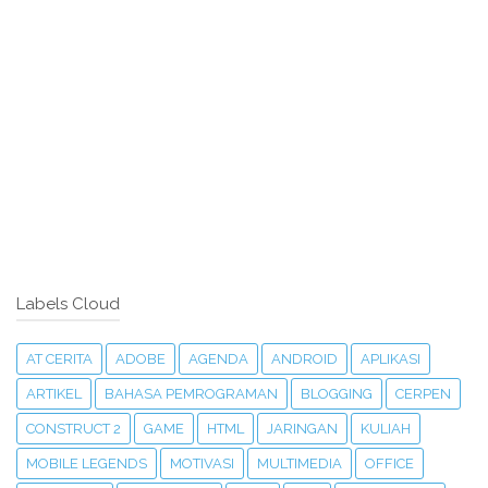
Labels Cloud
AT CERITA
ADOBE
AGENDA
ANDROID
APLIKASI
ARTIKEL
BAHASA PEMROGRAMAN
BLOGGING
CERPEN
CONSTRUCT 2
GAME
HTML
JARINGAN
KULIAH
MOBILE LEGENDS
MOTIVASI
MULTIMEDIA
OFFICE