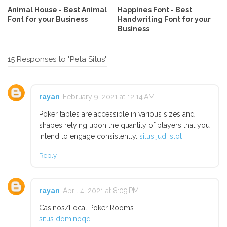
Animal House - Best Animal
Happines Font - Best
Font for your Business
Handwriting Font for your
Business
15 Responses to "Peta Situs"
rayan
February 9, 2021 at 12:14 AM
Poker tables are accessible in various sizes and
shapes relying upon the quantity of players that you
intend to engage consistently.
situs judi slot
Reply
rayan
April 4, 2021 at 8:09 PM
Casinos/Local Poker Rooms
situs dominoqq