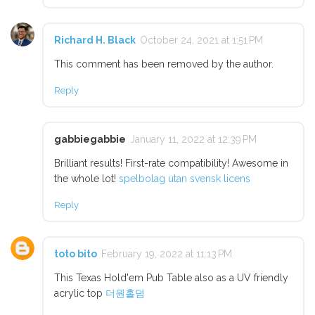
Richard H. Black
October 24, 2021 at 1:51 PM
This comment has been removed by the author.
Reply
gabbiegabbie
January 11, 2022 at 12:39 PM
Brilliant results! First-rate compatibility! Awesome in
the whole lot!
spelbolag utan svensk licens
Reply
toto bito
February 19, 2022 at 11:13 PM
This Texas Hold'em Pub Table also as a UV friendly
acrylic top
더원홀덤