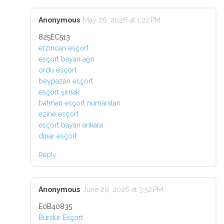
Anonymous
May 26, 2026 at 1:22 PM
825EC513
erzincan esçort
esçort bayan ağrı
ordu esçort
beypazarı esçort
esçort şırnak
batman esçort numaraları
ezine esçort
esçort bayan ankara
dinar esçort
Reply
Anonymous
June 28, 2026 at 3:52 PM
E0B40835
Burdur Esçort