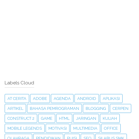
Labels Cloud
AT CERITA
ADOBE
AGENDA
ANDROID
APLIKASI
ARTIKEL
BAHASA PEMROGRAMAN
BLOGGING
CERPEN
CONSTRUCT 2
GAME
HTML
JARINGAN
KULIAH
MOBILE LEGENDS
MOTIVASI
MULTIMEDIA
OFFICE
OLAHRAGA
PENDIDIKAN
PUISI
SEO
SILABUS SMK