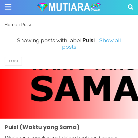
Home
›
Puisi
Showing posts with label
Puisi
.
Show all
posts
PUISI
Puisi (Waktu yang Sama)
Dikala rasa semakin kuat dalam benturan harapan