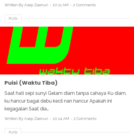
Written By
Asep Zaenuri
10:11 AM
2 Comments
PUISI
Puisi (Waktu Tiba)
Saat hati sepi sunyi Gelam diam tanpa cahaya Ku diam,
ku hancur bagai debu kecil nan hancur Apakah ini
kegagalan Saat dia…
Written By
Asep Zaenuri
10:14 AM
2 Comments
PUISI