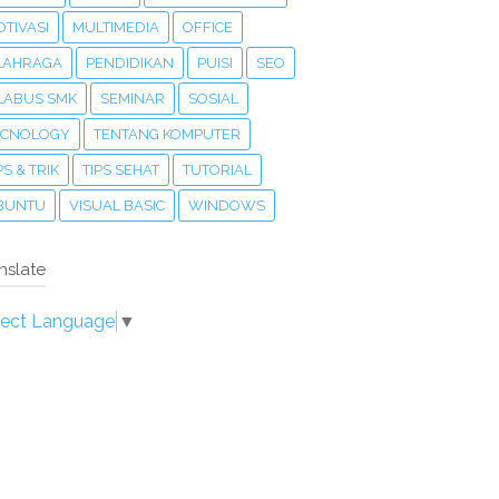
TIVASI
MULTIMEDIA
OFFICE
LAHRAGA
PENDIDIKAN
PUISI
SEO
ILABUS SMK
SEMINAR
SOSIAL
ECNOLOGY
TENTANG KOMPUTER
PS & TRIK
TIPS SEHAT
TUTORIAL
BUNTU
VISUAL BASIC
WINDOWS
nslate
lect Language
▼