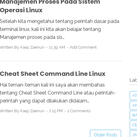
Manajemen Proses Pada Sistem
Operasi Linux
Setelah kita mengetahui tentang perintah dasar pada
terminal linux, kali ini kita akan belajar tentang
Manajemen proses pada sis…
Written By
Asep Zaenuri
11:39 AM
Add Comment
Cheat Sheet Command Line Linux
Lab
Hai teman-teman kali ini saya akan membahas
tentang Cheat Sheet Command Line atau perintah-
AT
perintah yang dapat dilakukan didalam…
A
Written By
Asep Zaenuri
7:15 PM
2 Comments
B
C
Older Posts
J