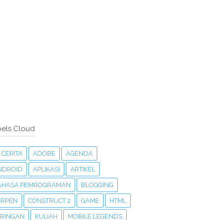
els Cloud
 CERITA
ADOBE
AGENDA
NDROID
APLIKASI
ARTIKEL
AHASA PEMROGRAMAN
BLOGGING
ERPEN
CONSTRUCT 2
GAME
HTML
ARINGAN
KULIAH
MOBILE LEGENDS