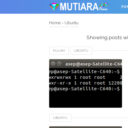
FO
OTHER
Home
›
Ubuntu
Showing posts wi
KULIAH
UBUNTU
UBUNTU