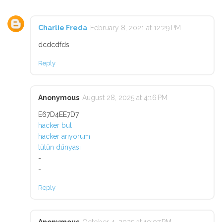
Charlie Freda
February 8, 2021 at 12:29 PM
dcdcdfds
Reply
Anonymous
August 28, 2025 at 4:16 PM
E67D4EE7D7
hacker bul
hacker arıyorum
tütün dünyası
-
-
Reply