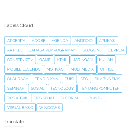
Labels Cloud
AT CERITA
ADOBE
AGENDA
ANDROID
APLIKASI
ARTIKEL
BAHASA PEMROGRAMAN
BLOGGING
CERPEN
CONSTRUCT 2
GAME
HTML
JARINGAN
KULIAH
MOBILE LEGENDS
MOTIVASI
MULTIMEDIA
OFFICE
OLAHRAGA
PENDIDIKAN
PUISI
SEO
SILABUS SMK
SEMINAR
SOSIAL
TECNOLOGY
TENTANG KOMPUTER
TIPS & TRIK
TIPS SEHAT
TUTORIAL
UBUNTU
VISUAL BASIC
WINDOWS
Translate