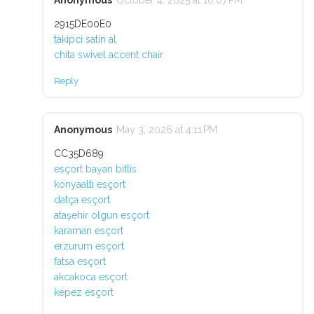
Anonymous
October 4, 2025 at 10:07 PM
2915DE00E0
takipci satin al
chita swivel accent chair
Reply
Anonymous
May 3, 2026 at 4:11 PM
CC35D689
esçort bayan bitlis
konyaaltı esçort
datça esçort
ataşehir olgun esçort
karaman esçort
erzurum esçort
fatsa esçort
akcakoca esçort
kepez esçort