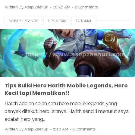
Written By
Asep Zaenuri
10:56 AM
2 Comments
MOBILE LEGENDS
TIPS & TRIK
TUTORIAL
Tips Build Hero Harith Mobile Legends, Hero
Kecil tapi Mematikan!!
Harith adalah salah satu hero mobile legends yang
banyak ditakuti hero lainnya. Harith sendiri menurut saya
adalah hero yang…
Written By
Asep Zaenuri
2:40 AM
3 Comments