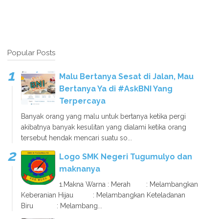
Popular Posts
Malu Bertanya Sesat di Jalan, Mau
Bertanya Ya di #AskBNI Yang
Terpercaya
Banyak orang yang malu untuk bertanya ketika pergi
akibatnya banyak kesulitan yang dialami ketika orang
tersebut hendak mencari suatu so...
Logo SMK Negeri Tugumulyo dan
maknanya
1.Makna Warna : Merah : Melambangkan
Keberanian Hijau : Melambangkan Keteladanan
Biru : Melambang...