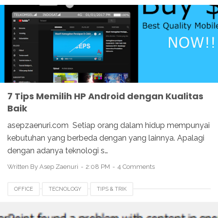
7 Tips Memilih HP Android dengan Kualitas
Baik
asepzaenuri.com Setiap orang dalam hidup mempunyai
kebutuhan yang berbeda dengan yang lainnya. Apalagi
dengan adanya teknologi s…
Written By
Asep Zaenuri
2:08 PM
4 Comments
OFFICE
TECNOLOGY
TIPS & TRIK