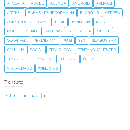
AT CERITA
ADOBE
AGENDA
ANDROID
APLIKASI
ARTIKEL
BAHASA PEMROGRAMAN
BLOGGING
CERPEN
CONSTRUCT 2
GAME
HTML
JARINGAN
KULIAH
MOBILE LEGENDS
MOTIVASI
MULTIMEDIA
OFFICE
OLAHRAGA
PENDIDIKAN
PUISI
SEO
SILABUS SMK
SEMINAR
SOSIAL
TECNOLOGY
TENTANG KOMPUTER
TIPS & TRIK
TIPS SEHAT
TUTORIAL
UBUNTU
VISUAL BASIC
WINDOWS
Translate
Select Language
▼