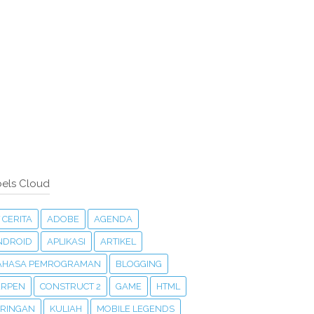
els Cloud
 CERITA
ADOBE
AGENDA
NDROID
APLIKASI
ARTIKEL
AHASA PEMROGRAMAN
BLOGGING
ERPEN
CONSTRUCT 2
GAME
HTML
ARINGAN
KULIAH
MOBILE LEGENDS