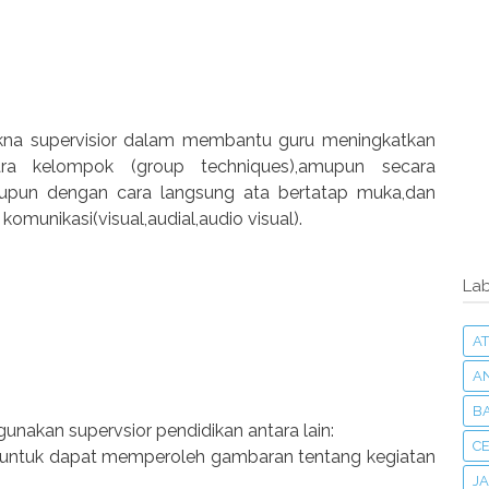
akna supervisior dalam membantu guru meningkatkan
ecara kelompok (group techniques),amupun secara
ataupun dengan cara langsung ata bertatap muka,dan
komunikasi(visual,audial,audio visual).
Lab
AT
A
B
igunakan supervsior pendidikan antara lain:
C
a untuk dapat memperoleh gambaran tentang kegiatan
J