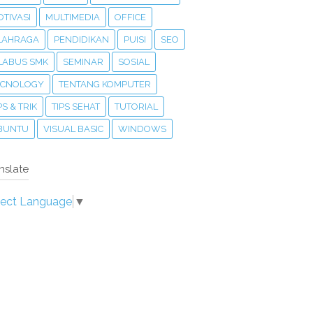
TIVASI
MULTIMEDIA
OFFICE
LAHRAGA
PENDIDIKAN
PUISI
SEO
ILABUS SMK
SEMINAR
SOSIAL
ECNOLOGY
TENTANG KOMPUTER
PS & TRIK
TIPS SEHAT
TUTORIAL
BUNTU
VISUAL BASIC
WINDOWS
nslate
lect Language
▼