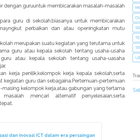
isor dengan guruuntuk membicarakan masalah-masalah
MO
O
 para guru di sekolah,biasanya untuk membicarakan
ayngkut perbaikan dan atau openingkatan mutu
S
T
sekolah merupakan suatu kegiatan yang terutama untuk
TI
ama guru atau kepala sekolah tentang usaha-usaha
uru atau kepala sekolah tentang usaha-uasaha
U
ar.
 kerja penilik,kelompok kerja kepala sekolah,serta
Tra
at kegiatan guru dan sebagaina.Pertemuan-pertemuan
ng-masing kelompok kerja,atau gabungan yang tertama
Se
salah ,mencari alternatif penyelesaian,serta
tepat.
sasi dan inovasi ICT dalam era persaingan