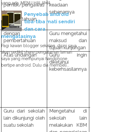
yang ada. MENU HALAMA...
pemilik/pengawas
keadaan
bimbingan aktual
tanpa
sebenarnya
Penyebab android
pemberitahuan,
tiba-tiba mati sendiri
dan cara
dengan
Guru mengetahui
Kepala sekolah/g
mengatasinya
pembertahuan
maksud dan
dapat menunjuk
Pagi kawan blogger sekalian, disini saya
tujuan kunjungan
hasil usahanya.
akan sedikit share pengalaman teman
Atas undangan
Guru ingin
Dapat melaya
saya yang mempunyai handphone
diketahui
kebutuhan khus
bertipe android. Dulu dia membeli...
keberhsasilannya
setempat
Guru dari sekolah
Mengetahui di
Mengetahui
lain dikunjungi oleh
sekolah lain
bagaimana gu
suatu sekolah
melakukan KBM
sekolah la