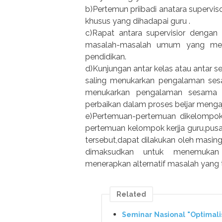
b)Pertemun priibadi anatara superv
khusus yang dihadapai guru .
c)Rapat antara supervisior dengan
masalah-masalah umum yang men
pendidikan.
d)Kunjungan antar kelas atau antar 
saling menukarkan pengalaman ses
menukarkan pengalaman sesama g
perbaikan dalam proses beljar mengaj
e)Pertemuan-pertemuan dikelompokan
pertemuan kelompok kerjja guru,pus
tersebut,dapat dilakukan oleh masi
dimaksudkan untuk menemukan ma
menerapkan alternatif masalah yang 
Related
Seminar Nasional "Optimali