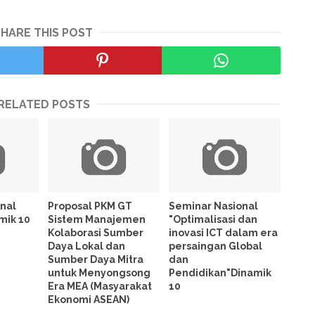
SHARE THIS POST
RELATED POSTS
nal
Proposal PKM GT
Seminar Nasional
mik 10
Sistem Manajemen
"Optimalisasi dan
Kolaborasi Sumber
inovasi ICT dalam era
Daya Lokal dan
persaingan Global
Sumber Daya Mitra
dan
untuk Menyongsong
Pendidikan"Dinamik
Era MEA (Masyarakat
10
Ekonomi ASEAN)