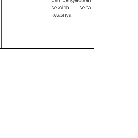
dan pengelolaan
melaksanakan K
sekolah serta
dan mengelo
kelasnya
sekolah/kelas.Hal
hal yg baik da
dicontohkan.Hal-h
yang kurang ba
didiskusikan.