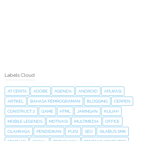
Labels Cloud
AT CERITA
ADOBE
AGENDA
ANDROID
APLIKASI
ARTIKEL
BAHASA PEMROGRAMAN
BLOGGING
CERPEN
CONSTRUCT 2
GAME
HTML
JARINGAN
KULIAH
MOBILE LEGENDS
MOTIVASI
MULTIMEDIA
OFFICE
OLAHRAGA
PENDIDIKAN
PUISI
SEO
SILABUS SMK