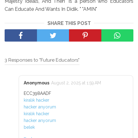
Majesty Ideals, And Then "is a person who Educators
Can Educate And Wants In Didik. "
"AMIN"
SHARE THIS POST
3 Responses to "Future Educators"
Anonymous
August 2, 2025 at 1:59 AM
ECC398AADF
kiralık hacker
hacker arıyorum
kiralık hacker
hacker arıyorum
belek