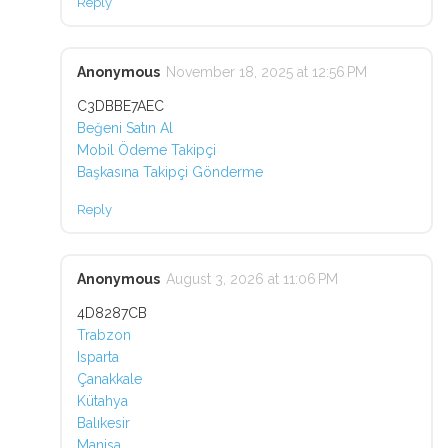
Reply
Anonymous
November 18, 2025 at 12:56 PM
C3DBBE7AEC
Beğeni Satın Al
Mobil Ödeme Takipçi
Başkasına Takipçi Gönderme
Reply
Anonymous
August 3, 2026 at 11:06 PM
4D8287CB
Trabzon
Isparta
Çanakkale
Kütahya
Balıkesir
Manisa