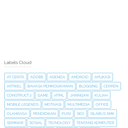
Labels Cloud
AT CERITA
ADOBE
AGENDA
ANDROID
APLIKASI
ARTIKEL
BAHASA PEMROGRAMAN
BLOGGING
CERPEN
CONSTRUCT 2
GAME
HTML
JARINGAN
KULIAH
MOBILE LEGENDS
MOTIVASI
MULTIMEDIA
OFFICE
OLAHRAGA
PENDIDIKAN
PUISI
SEO
SILABUS SMK
SEMINAR
SOSIAL
TECNOLOGY
TENTANG KOMPUTER