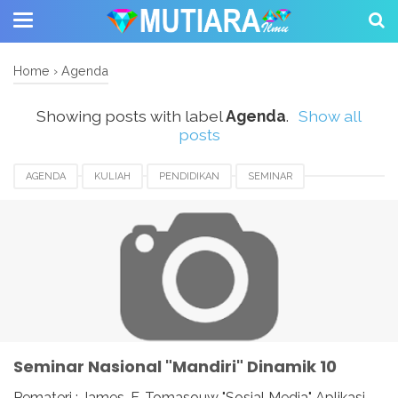
Home
›
Agenda
Showing posts with label
Agenda
.
Show all
posts
AGENDA
KULIAH
PENDIDIKAN
SEMINAR
Seminar Nasional "Mandiri" Dinamik 10
Pemateri : James. F. Tomasouw "Sosial Media" Aplikasi