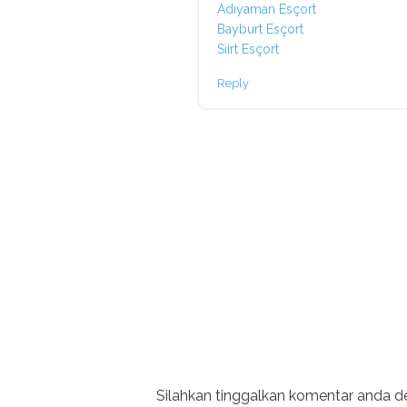
Adıyaman Esçort
Bayburt Esçort
Siirt Esçort
Reply
Silahkan tinggalkan komentar anda