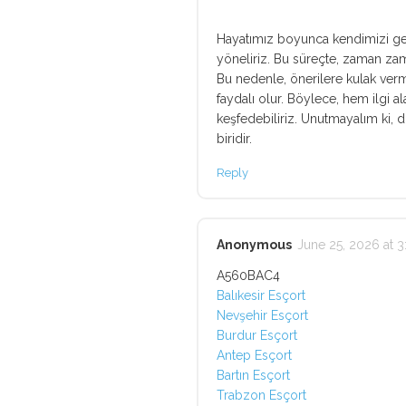
Hayatımız boyunca kendimizi gel
yöneliriz. Bu süreçte, zaman zam
Bu nedenle, önerilere kulak ve
faydalı olur. Böylece, hem ilgi 
keşfedebiliriz. Unutmayalım ki, d
biridir.
Reply
Anonymous
June 25, 2026 at 3
A560BAC4
Balıkesir Esçort
Nevşehir Esçort
Burdur Esçort
Antep Esçort
Bartın Esçort
Trabzon Esçort