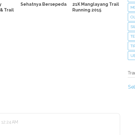
y
Sehatnya Bersepeda
21K Manglayang Trail
MO
& Trail
Running 2015
O
S
T
TI
U
Tra
Se
 12:24 AM