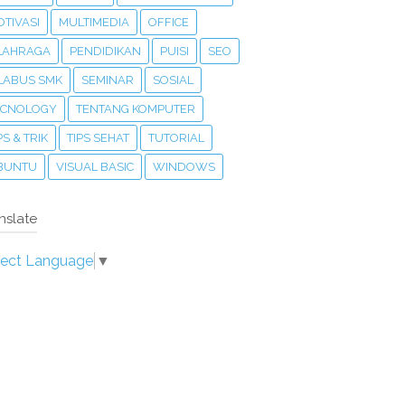
TIVASI
MULTIMEDIA
OFFICE
LAHRAGA
PENDIDIKAN
PUISI
SEO
ILABUS SMK
SEMINAR
SOSIAL
ECNOLOGY
TENTANG KOMPUTER
PS & TRIK
TIPS SEHAT
TUTORIAL
BUNTU
VISUAL BASIC
WINDOWS
nslate
lect Language
▼