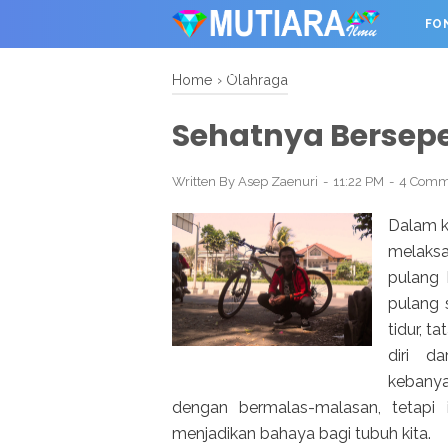
FO
OTHER
Home
›
Olahraga
Sehatnya Bersep
Written By
Asep Zaenuri
11:22 PM
4 Comm
Dalam k
melaksa
pulang 
pulang 
tidur, t
diri da
kebanya
dengan bermalas-malasan, tetapi
menjadikan bahaya bagi tubuh kita.