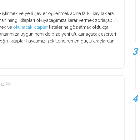
iştirmek ve yeni şeyler öğrenmek adına farklı kaynaklara
an hangi kitapları okuyacağımıza karar vermek zorlaşabilir.
rmek ve
okunacak kitaplar
listelerine göz atmak oldukça
alanlarımıza uygun hem de bize yeni ufuklar açacak eserleri
oğru kitaplar hayatımızı şekillendiren en güçlü araçlardan
:14 PM