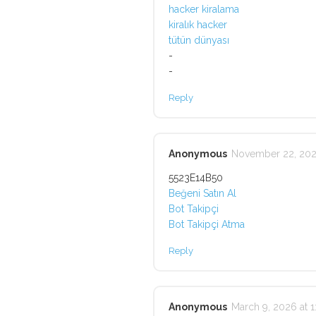
hacker kiralama
kiralık hacker
tütün dünyası
-
-
Reply
Anonymous
November 22, 2025
5523E14B50
Beğeni Satın Al
Bot Takipçi
Bot Takipçi Atma
Reply
Anonymous
March 9, 2026 at 