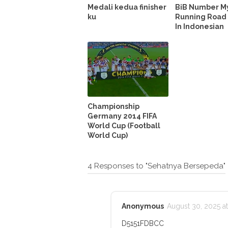
Medali kedua finisher
BiB Number M
ku
Running Road 
In Indonesian
Championship
Germany 2014 FIFA
World Cup (Football
World Cup)
4 Responses to "Sehatnya Bersepeda"
Anonymous
August 30, 2025 at
D5151FDBCC