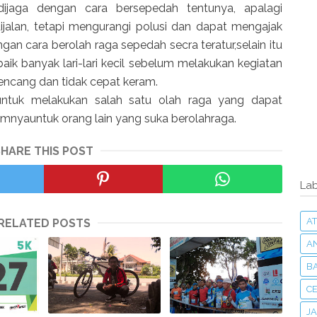
dijaga dengan cara bersepedah tentunya, apalagi
jalan, tetapi mengurangi polusi dan dapat mengajak
ngan cara berolah raga sepedah secra teratur,selain itu
aik banyak lari-lari kecil sebelum melakukan kegiatan
kencang dan tidak cepat keram.
untuk melakukan salah satu olah raga yang dapat
umnyauntuk orang lain yang suka berolahraga.
SHARE THIS POST
Lab
AT
RELATED POSTS
A
B
C
J