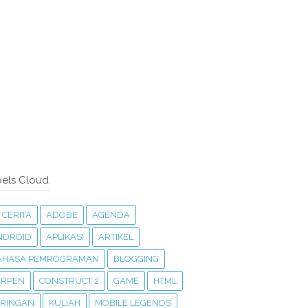
els Cloud
 CERITA
ADOBE
AGENDA
NDROID
APLIKASI
ARTIKEL
AHASA PEMROGRAMAN
BLOGGING
ERPEN
CONSTRUCT 2
GAME
HTML
ARINGAN
KULIAH
MOBILE LEGENDS