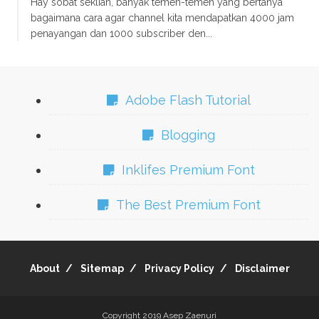
Hay sobat seklian, banyak temen-temen yang bertanya
bagaimana cara agar channel kita mendapatkan 4000 jam
penayangan dan 1000 subscriber den...
Adobe Flash Tutorial
Blogging
Inklifes Premium Font
The Best Premium Font
About
Sitemap
Privacy Policy
Disclaimer
Copyright 2019
Asep Zaenuri