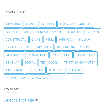
Labels Cloud
AT CERITA
ADOBE
AGENDA
ANDROID
APLIKASI
ARTIKEL
BAHASA PEMROGRAMAN
BLOGGING
CERPEN
CONSTRUCT 2
GAME
HTML
JARINGAN
KULIAH
MOBILE LEGENDS
MOTIVASI
MULTIMEDIA
OFFICE
OLAHRAGA
PENDIDIKAN
PUISI
SEO
SILABUS SMK
SEMINAR
SOSIAL
TECNOLOGY
TENTANG KOMPUTER
TIPS & TRIK
TIPS SEHAT
TUTORIAL
UBUNTU
VISUAL BASIC
WINDOWS
Translate
Select Language
▼