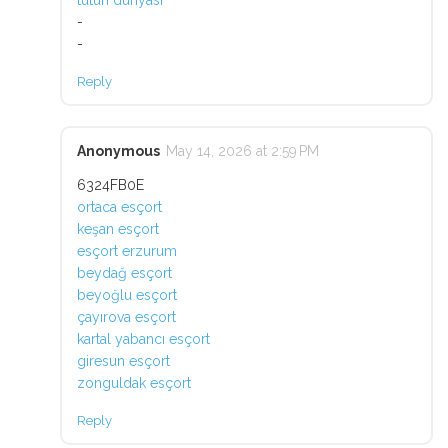
tütün dünyası
-
-
Reply
Anonymous
May 14, 2026 at 2:59 PM
6324FB0E
ortaca esçort
keşan esçort
esçort erzurum
beydağ esçort
beyoğlu esçort
çayırova esçort
kartal yabancı esçort
giresun esçort
zonguldak esçort
Reply